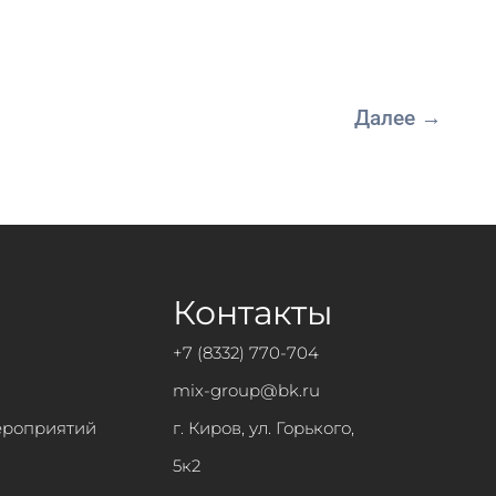
Далее
→
Контакты
+7 (8332) 770-704
mix-group@bk.ru
ероприятий
г. Киров, ул. Горького,
5к2