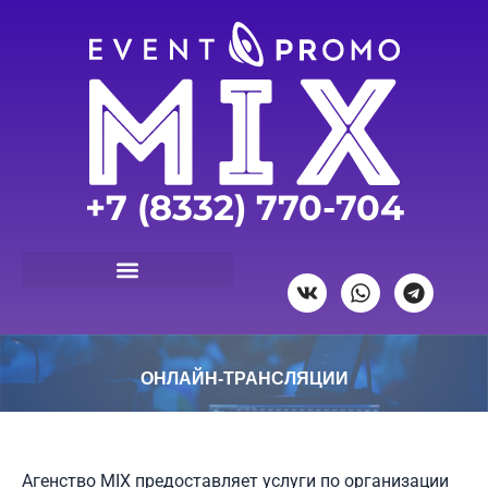
Перейти
к
содержимому
+7 (8332) 770-704
V
W
T
k
h
e
a
l
t
e
s
g
a
r
ОНЛАЙН-ТРАНСЛЯЦИИ
p
a
p
m
Агенство MIX предоставляет услуги по организации